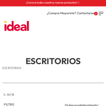
¡Conoce todos nuestros nuevos productos! ✨
¿Compra Mayorista? Contactanos
0
ESCRITORIOS
ESCRITORIOS
1
-
11
/
11
FILTRO
Orden predeterminado