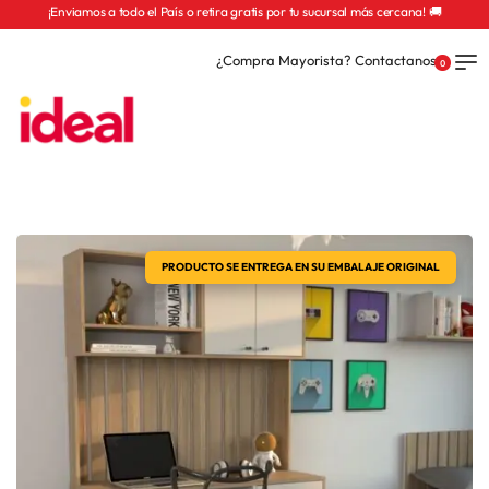
¡Enviamos a todo el País o retira gratis por tu sucursal más cercana! 🚚
¿Compra Mayorista? Contactanos
0
PRODUCTO SE ENTREGA EN SU EMBALAJE ORIGINAL