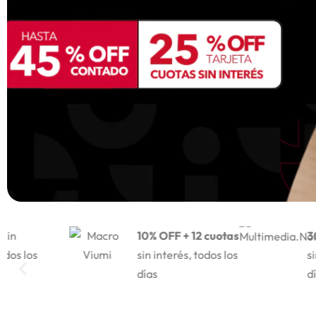
10% OFF + 12 cuotas
30% OFF
sin interés, todos los
sin interés
días
días