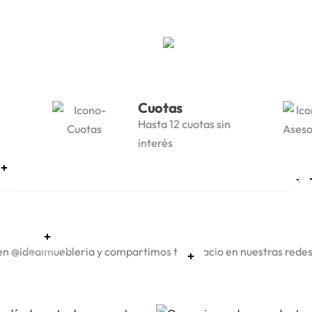
Cuotas
Asesoram
Hasta 12 cuotas sin
Te ayudamos 
interés
muebles idea
n @‌idealmuebleria y compartimos tu espacio en nuestras rede