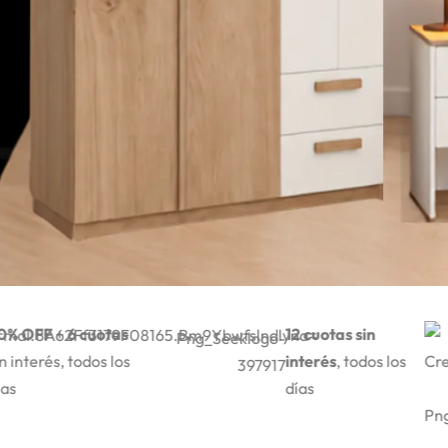
+
6 cuotas
12 cuotas sin
, todos los
interés
, todos los
días