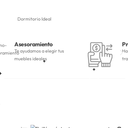
iento
Promociones
a elegir tus
Hasta 45% OFF con
les
transferencia
s