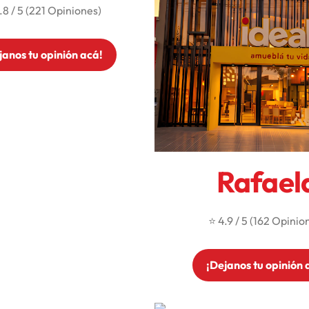
.8 / 5 (221 Opiniones)
janos tu opinión acá!
Rafael
⭐ 4.9 / 5 (162 Opinio
¡Dejanos tu opinión 