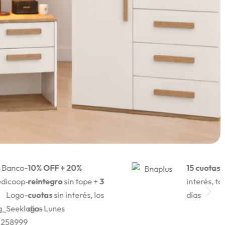
10% OFF + 20%
15 cuotas
sin
reintegro
sin tope +
3
interés, todos los
cuotas
sin interés, los
días
días Lunes