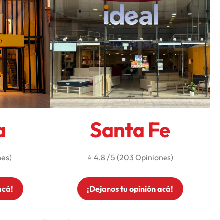
a
Santa Fe
nes)
⭐ 4.8 / 5 (203 Opiniones)
acá!
¡Dejanos tu opinión acá!