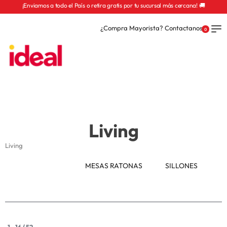
¡Enviamos a todo el País o retira gratis por tu sucursal más cercana! 🚚
¿Compra Mayorista? Contactanos
0
Living
Living
MESAS RATONAS
SILLONES
1
-
16
/
52