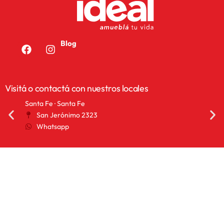
Blog
Visitá o contactá con nuestros locales
Santa Fe · Santa Fe
San 
San Jerónimo 2323
2
Whatsapp