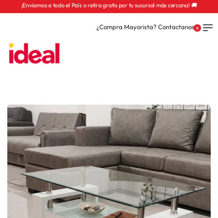
¡Enviamos a todo el País o retira gratis por tu sucursal más cercana! 🚚
¿Compra Mayorista? Contactanos
0