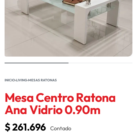
INICIO
›
LIVING
›
MESAS RATONAS
Mesa Centro Ratona
Ana Vidrio 0.90m
$
261.696
Contado