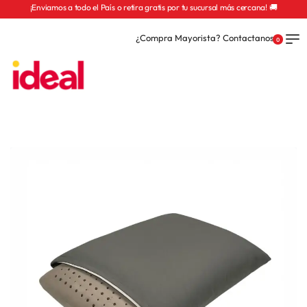
¡Enviamos a todo el País o retira gratis por tu sucursal más cercana! 🚚
¿Compra Mayorista? Contactanos
0