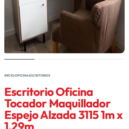
INICIO
›
OFICINA
›
ESCRITORIOS
Escritorio Oficina
Tocador Maquillador
Espejo Alzada 3115 1m x
1,29m