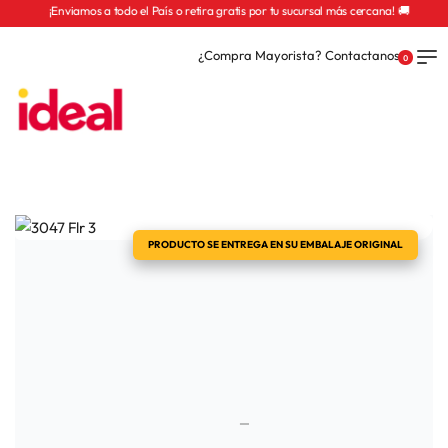
¡Enviamos a todo el País o retira gratis por tu sucursal más cercana! 🚚
¿Compra Mayorista? Contactanos
0
PRODUCTO SE ENTREGA EN SU EMBALAJE ORIGINAL