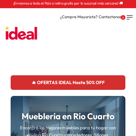
¡Enviamos a todo el País o retira gratis por tu sucursal más cercana! 🚚
¿Compra Mayorista? Contactanos
0
🔥 OFERTAS IDEAL Hasta 50% OFF
Mueblería en Río Cuarto
Encontrá los mejores muebles para tu hogar con
envío a Río Cuarto y alrededores. Sillones,