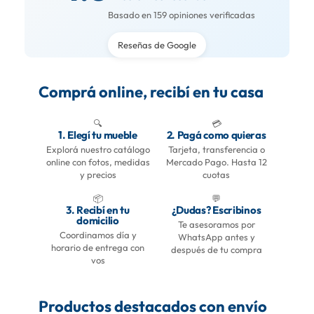
Basado en 159 opiniones verificadas
Reseñas de Google
Comprá online, recibí en tu casa
🔍
💳
1. Elegí tu mueble
2. Pagá como quieras
Explorá nuestro catálogo
Tarjeta, transferencia o
online con fotos, medidas
Mercado Pago. Hasta 12
y precios
cuotas
📦
💬
3. Recibí en tu
¿Dudas? Escribinos
domicilio
Te asesoramos por
Coordinamos día y
WhatsApp antes y
horario de entrega con
después de tu compra
vos
Productos destacados con envío