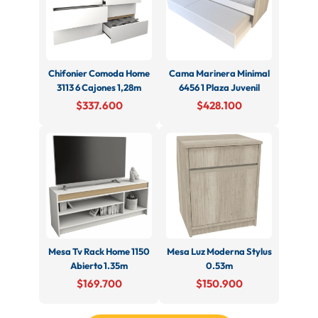
Chifonier Comoda Home
Cama Marinera Minimal
3113 6 Cajones 1,28m
6456 1 Plaza Juvenil
$337.600
$428.100
Mesa Tv Rack Home 1150
Mesa Luz Moderna Stylus
Abierto 1.35m
0.53m
$169.700
$150.900