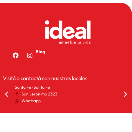
Blog
Visitá o contactá con nuestros locales
San Francisco · Córdoba
San 
25 de Mayo 1155
A
Whatsapp