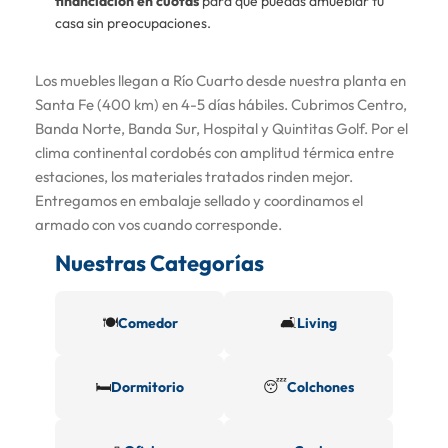
financiación en cuotas
para que puedas amueblar tu
casa sin preocupaciones.
Los muebles llegan a Río Cuarto desde nuestra planta en
Santa Fe (400 km) en 4-5 días hábiles. Cubrimos Centro,
Banda Norte, Banda Sur, Hospital y Quintitas Golf. Por el
clima continental cordobés con amplitud térmica entre
estaciones, los materiales tratados rinden mejor.
Entregamos en embalaje sellado y coordinamos el
armado con vos cuando corresponde.
Nuestras Categorías
🍽️
🛋️
Comedor
Living
🛏️
😴
Dormitorio
Colchones