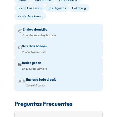
Barrio Las Ferias
Las Higueras
Holmberg
Vicuña Mackenna
Envío a domicilio
📦
Coordinamos día y horario
8-12 días hábiles
⏱️
Productos en stock
Retiro gratis
🏪
En sucursal Santa Fe
Envíos a todo el país
🇦🇷
Consultá costos
Preguntas Frecuentes