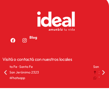
Blog
Visitá o contactá con nuestros locales
San Francisco · Córdoba
San 
25 de Mayo 1155
A
Whatsapp