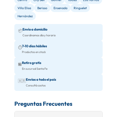
Villa Elisa
Berisso
Ensenada
Ringuelet
Hernández
Envío a domicilio
📦
Coordinamos día y horario
7-10 días hábiles
⏱️
Productos en stock
Retiro gratis
🏪
En sucursal Santa Fe
Envíos a todo el país
🇦🇷
Consultá costos
Preguntas Frecuentes