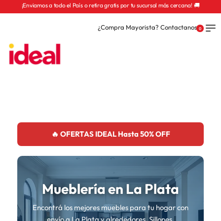
¡Enviamos a todo el País o retira gratis por tu sucursal más cercana! 🚚
¿Compra Mayorista? Contactanos
0
🔥 OFERTAS IDEAL Hasta 50% OFF
Mueblería en La Plata
Encontrá los mejores muebles para tu hogar con
envío a La Plata y alrededores. Sillones,