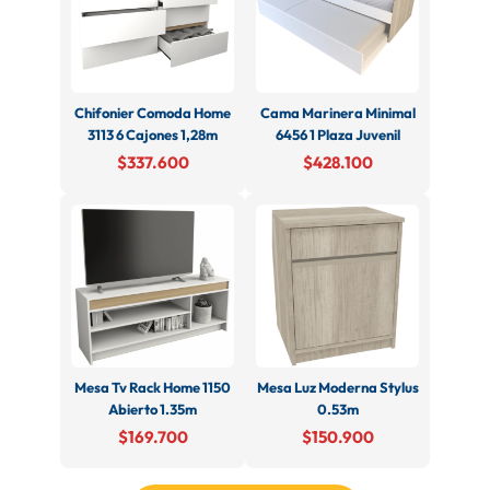
Chifonier Comoda Home
Cama Marinera Minimal
3113 6 Cajones 1,28m
6456 1 Plaza Juvenil
$337.600
$428.100
Mesa Tv Rack Home 1150
Mesa Luz Moderna Stylus
Abierto 1.35m
0.53m
$169.700
$150.900