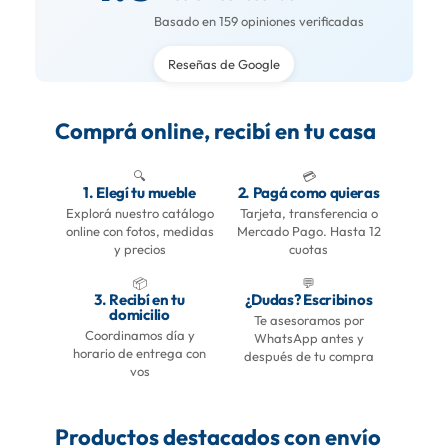
Basado en 159 opiniones verificadas
Reseñas de Google
Comprá online, recibí en tu casa
🔍
💳
1. Elegí tu mueble
2. Pagá como quieras
Explorá nuestro catálogo
Tarjeta, transferencia o
online con fotos, medidas
Mercado Pago. Hasta 12
y precios
cuotas
📦
💬
3. Recibí en tu
¿Dudas? Escribinos
domicilio
Te asesoramos por
Coordinamos día y
WhatsApp antes y
horario de entrega con
después de tu compra
vos
Productos destacados con envío