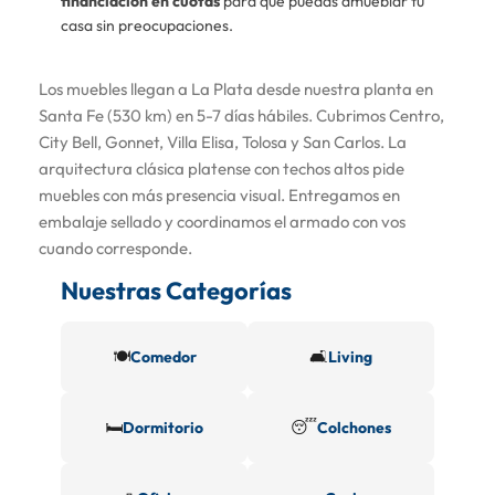
financiación en cuotas
para que puedas amueblar tu
casa sin preocupaciones.
Los muebles llegan a La Plata desde nuestra planta en
Santa Fe (530 km) en 5-7 días hábiles. Cubrimos Centro,
City Bell, Gonnet, Villa Elisa, Tolosa y San Carlos. La
arquitectura clásica platense con techos altos pide
muebles con más presencia visual. Entregamos en
embalaje sellado y coordinamos el armado con vos
cuando corresponde.
Nuestras Categorías
🍽️
🛋️
Comedor
Living
🛏️
😴
Dormitorio
Colchones