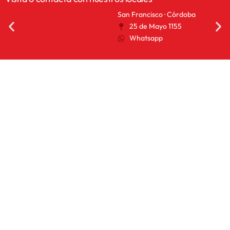
San Francisco · Córdoba
San 
25 de Mayo 1155
A
Whatsapp