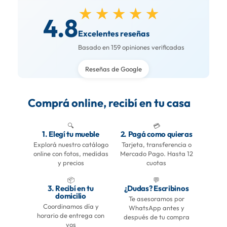
★★★★★
4.8
Excelentes reseñas
Basado en 159 opiniones verificadas
Reseñas de Google
Comprá online, recibí en tu casa
🔍
💳
1. Elegí tu mueble
2. Pagá como quieras
Explorá nuestro catálogo
Tarjeta, transferencia o
online con fotos, medidas
Mercado Pago. Hasta 12
y precios
cuotas
📦
💬
3. Recibí en tu
¿Dudas? Escribinos
domicilio
Te asesoramos por
Coordinamos día y
WhatsApp antes y
horario de entrega con
después de tu compra
vos