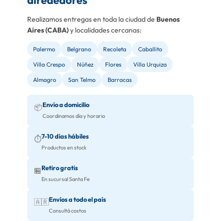
alrededores
Realizamos entregas en toda la ciudad de
Buenos
Aires (CABA)
y localidades cercanas:
Palermo
Belgrano
Recoleta
Caballito
Villa Crespo
Núñez
Flores
Villa Urquiza
Almagro
San Telmo
Barracas
Envío a domicilio
📦
Coordinamos día y horario
7-10 días hábiles
⏱️
Productos en stock
Retiro gratis
🏪
En sucursal Santa Fe
Envíos a todo el país
🇦🇷
Consultá costos