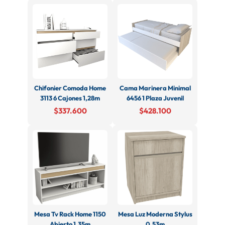
Chifonier Comoda Home
Cama Marinera Minimal
3113 6 Cajones 1,28m
6456 1 Plaza Juvenil
$337.600
$428.100
Mesa Tv Rack Home 1150
Mesa Luz Moderna Stylus
Abierto 1.35m
0.53m