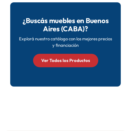
armados y otros requieren armado simple.
Ofrecemos servicio de armado en Buenos Aires
(CABA).
¿Buscás muebles en Buenos
Aires (CABA)?
Explorá nuestro catálogo con los mejores precios
y financiación
Ver Todos los Productos