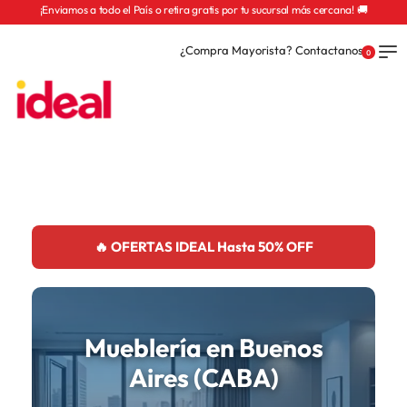
¡Enviamos a todo el País o retira gratis por tu sucursal más cercana! 🚚
¿Compra Mayorista? Contactanos
0
🔥 OFERTAS IDEAL Hasta 50% OFF
Mueblería en Buenos
Aires (CABA)