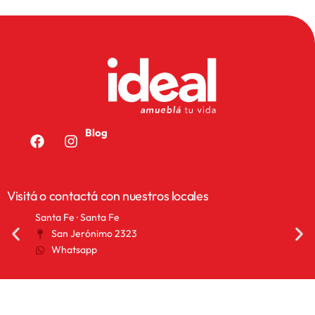
Blog
Visitá o contactá con nuestros locales
San Francisco · Córdoba
San 
25 de Mayo 1155
A
Whatsapp