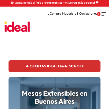
¡Enviamos a todo el País o retira gratis por tu sucursal más cercana! 🚚
¿Compra Mayorista? Contactanos
0
🔥 OFERTAS IDEAL Hasta 50% OFF
Mesas Extensibles en
Buenos Aires