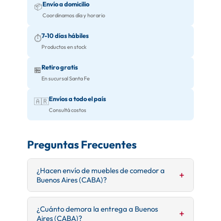
Envío a domicilio
📦
Coordinamos día y horario
7-10 días hábiles
⏱️
Productos en stock
Retiro gratis
🏪
En sucursal Santa Fe
Envíos a todo el país
🇦🇷
Consultá costos
Preguntas Frecuentes
¿Hacen envío de muebles de comedor a
Buenos Aires (CABA)?
Sí, realizamos envío de mesas, sillas, vajilleros y
¿Cuánto demora la entrega a Buenos
todo tipo de muebles de comedor a Buenos
Aires (CABA)?