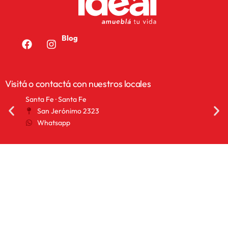
Blog
Visitá o contactá con nuestros locales
San Francisco · Córdoba
San
25 de Mayo 1155
Whatsapp