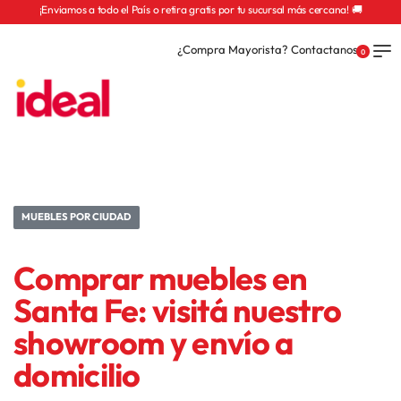
¡Enviamos a todo el País o retira gratis por tu sucursal más cercana! 🚚
¿Compra Mayorista? Contactanos
0
MUEBLES POR CIUDAD
Comprar muebles en
Santa Fe: visitá nuestro
showroom y envío a
domicilio