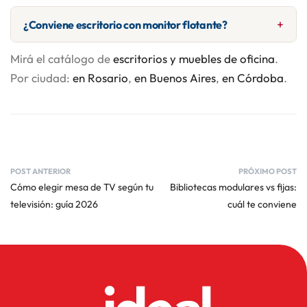
1,00 m a 1,20 m de ancho × 0,55 cm de profundidad
¿Conviene escritorio con monitor flotante?
funciona en la mayoría de dormitorios. Para
departamentos chicos, modelos compactos de 0,89 m.
Mirá el catálogo de
escritorios y muebles de oficina
.
Sí, libera espacio en el escritorio y mejora la postura.
Asegurate de que el escritorio soporte el peso del brazo
Por ciudad:
en Rosario
,
en Buenos Aires
,
en Córdoba
.
articulado (10-15 kg).
POST ANTERIOR
PRÓXIMO POST
Cómo elegir mesa de TV según tu
Bibliotecas modulares vs fijas:
televisión: guía 2026
cuál te conviene