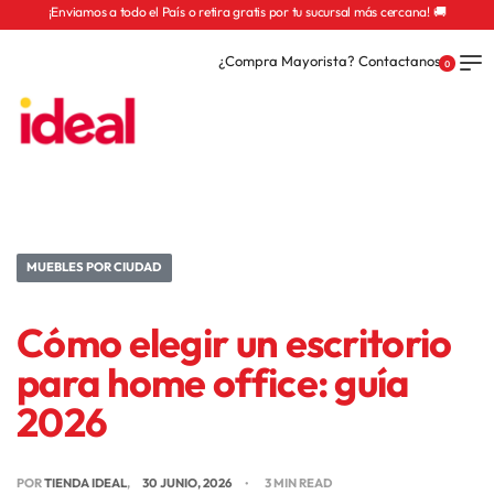
¡Enviamos a todo el País o retira gratis por tu sucursal más cercana! 🚚
¿Compra Mayorista? Contactanos
0
MUEBLES POR CIUDAD
Cómo elegir un escritorio
para home office: guía
2026
POR
TIENDA IDEAL
30 JUNIO, 2026
3 MIN READ