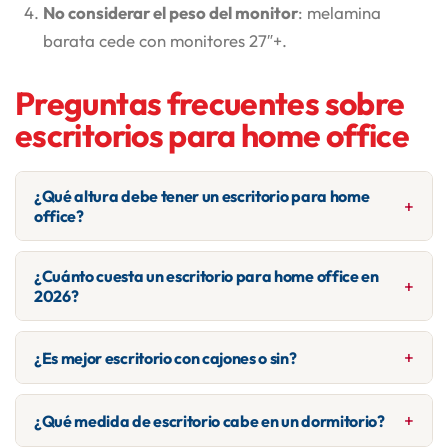
No considerar el peso del monitor
: melamina
barata cede con monitores 27″+.
Preguntas frecuentes sobre
escritorios para home office
¿Qué altura debe tener un escritorio para home
office?
72-75 cm estándar. Si tu codo no forma 90° con el teclado
¿Cuánto cuesta un escritorio para home office en
apoyado, la altura está incorrecta.
2026?
Entre $120.000 (compacto en melamina) y $400.000
¿Es mejor escritorio con cajones o sin?
(L-shape en MDF lacado o paraíso). El estándar de 1,20 m
está en $180.000-$250.000.
Con cajones para organización diaria. Mínimo 2 cajones —
¿Qué medida de escritorio cabe en un dormitorio?
uno para papeles, otro para cables y accesorios.