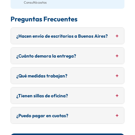
Consultá costos
Preguntas Frecuentes
¿Hacen envío de escritorios a Buenos Aires?
Sí, enviamos escritorios y muebles de oficina a Buenos
¿Cuánto demora la entrega?
Aires. Los modelos vienen desarmados en su mayoría
para fácil ingreso.
Los escritorios en stock se entregan en 5-7 días.
¿Qué medidas trabajan?
Modelos especiales pueden tardar entre 10 y 20 días.
Desde 0.89m (escritorios compactos) hasta 1.46m
¿Tienen sillas de oficina?
(deslizables). Para home office ofrecemos escritorios
funcionales con cajones y compartimentos.
Sí, manejamos sillas ergonómicas para oficina y home
¿Puedo pagar en cuotas?
office. Consultanos por modelos disponibles.
Sí, hasta 12 cuotas con todas las tarjetas. También