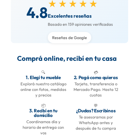
★★★★★
4.8
Excelentes reseñas
Basado en 159 opiniones verificadas
Reseñas de Google
Comprá online, recibí en tu casa
🔍
💳
1. Elegí tu mueble
2. Pagá como quieras
Explorá nuestro catálogo
Tarjeta, transferencia o
online con fotos, medidas
Mercado Pago. Hasta 12
y precios
cuotas
📦
💬
3. Recibí en tu
¿Dudas? Escribinos
domicilio
Te asesoramos por
Coordinamos día y
WhatsApp antes y
horario de entrega con
después de tu compra
vos