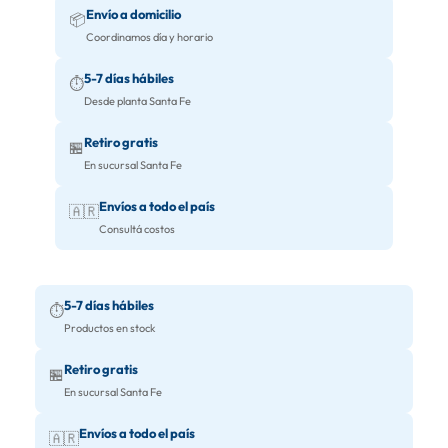
Envío a domicilio
📦
Coordinamos día y horario
5-7 días hábiles
⏱️
Desde planta Santa Fe
Retiro gratis
🏪
En sucursal Santa Fe
Envíos a todo el país
🇦🇷
Consultá costos
5-7 días hábiles
⏱️
Productos en stock
Retiro gratis
🏪
En sucursal Santa Fe
Envíos a todo el país
🇦🇷