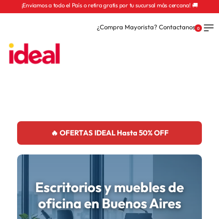
¡Enviamos a todo el País o retira gratis por tu sucursal más cercana! 🚚
¿Compra Mayorista? Contactanos
0
🔥 OFERTAS IDEAL Hasta 50% OFF
Escritorios y muebles de
oficina en Buenos Aires