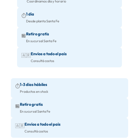
Coordinamos día y horario
1 día
⏱️
Desde planta Santa Fe
Retiro gratis
🏪
En sucursal Santa Fe
Envíos a todo el país
🇦🇷
Consultá costos
1-3 días hábiles
⏱️
Productos en stock
Retiro gratis
🏪
En sucursal Santa Fe
Envíos a todo el país
🇦🇷
Consultá costos