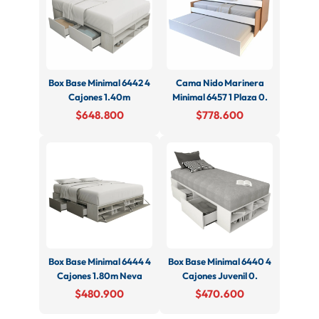
Box Base Minimal 6442 4
Cama Nido Marinera
Cajones 1.40m
Minimal 6457 1 Plaza 0.
$648.800
$778.600
Box Base Minimal 6444 4
Box Base Minimal 6440 4
Cajones 1.80m Neva
Cajones Juvenil 0.
$480.900
$470.600