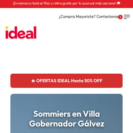
¡Enviamos a todo el País o retira gratis por tu sucursal más cercana! 🚚
¿Compra Mayorista? Contactanos
0
🔥 OFERTAS IDEAL Hasta 50% OFF
Sommiers en Villa
Gobernador Gálvez