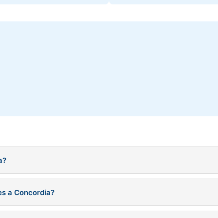
a?
a y alrededores. Los colchones se entregan en embalaje sellado de fá
es a Concordia?
ábiles. Modelos especiales pueden demorar entre 10-20 días hábiles.