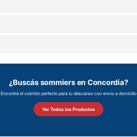
 de colchones. Todos nuestros productos cuentan con garantía de fábr
r y preferencias, te asesoramos por WhatsApp para encontrar el colc
as con todas las tarjetas. También aceptamos transferencia bancaria y
¿Buscás sommiers en Concordia?
Encontrá el colchón perfecto para tu descanso con envío a domicilio
Ver Todos los Productos