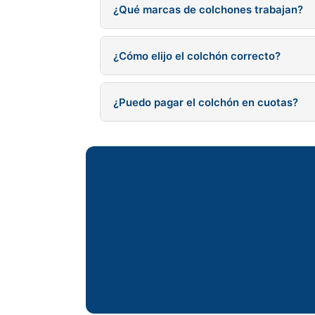
¿Qué marcas de colchones trabajan?
Trabajamos con las mejores marcas argentinas
¿Cómo elijo el colchón correcto?
Dependiendo de tu peso, postura para dormi
¿Puedo pagar el colchón en cuotas?
resortes y viscoelástica.
Sí, ofrecemos financiación en hasta 12 cuot