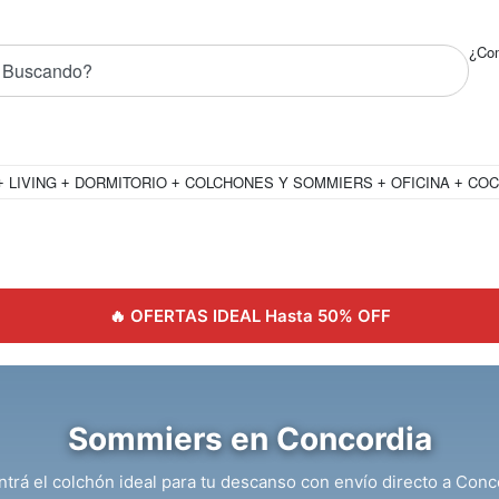
uctos! ✨
¿Com
LIVING
DORMITORIO
COLCHONES Y SOMMIERS
OFICINA
COC
🔥 OFERTAS IDEAL Hasta 50% OFF
Sommiers en Concordia
trá el colchón ideal para tu descanso con envío directo a Conc