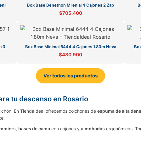
enil
Box Base Benethon Milenial 4 Cajones 2 Zap
B
$705.400
a 0.
Box Base Minimal 6444 4 Cajones 1.80m Neva
Box
$480.900
Ver todos los productos
para tu descanso en Rosario
lchón. En TiendaIdeal ofrecemos colchones de
espuma de alta den
ze.
mmiers
,
bases de cama
con cajones y
almohadas
ergonómicas. To