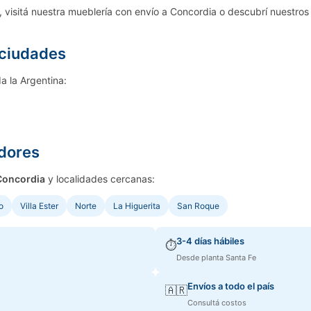
 visitá nuestra
mueblería con envío a Concordia
o descubrí nuestro
 ciudades
a la Argentina:
edores
Concordia
y localidades cercanas:
o
Villa Ester
Norte
La Higuerita
San Roque
3-4 días hábiles
⏱️
Desde planta Santa Fe
Envíos a todo el país
🇦🇷
Consultá costos