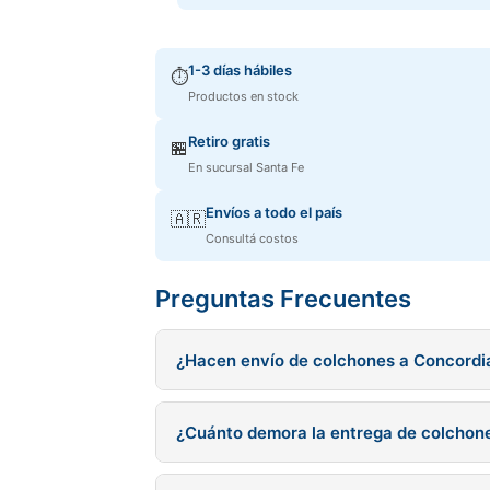
1-3 días hábiles
⏱️
Productos en stock
Retiro gratis
🏪
En sucursal Santa Fe
Envíos a todo el país
🇦🇷
Consultá costos
Preguntas Frecuentes
¿Hacen envío de colchones a Concordi
Sí, realizamos envío de sommiers a Concordi
¿Cuánto demora la entrega de colchon
Sommiers en stock se entregan en 1-3 días h