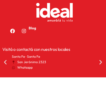
Blog
Visitá o contactá con nuestros locales
San Francisco · Córdoba
San 
25 de Mayo 1155
A
Whatsapp