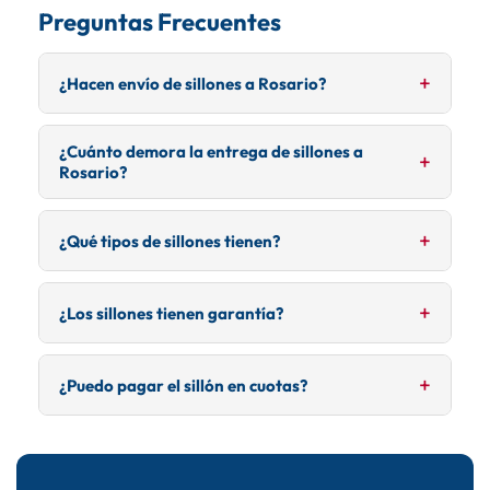
Preguntas Frecuentes
¿Hacen envío de sillones a Rosario?
Sí, realizamos envío de sillones a Casilda y
¿Cuánto demora la entrega de sillones a
alrededores. Nuestros sillones se entregan con
Rosario?
embalaje especial para protegerlos durante el
transporte.
Sillones en stock se entregan en 5-7 días hábiles.
¿Qué tipos de sillones tienen?
Modelos a pedido pueden demorar entre 15-30 días
hábiles.
Tenemos sillones de 2 y 3 cuerpos, esquineros,
¿Los sillones tienen garantía?
reclinables, individuales y premium. Variedad de
colores y tapizados para elegir.
Sí, todos nuestros sillones cuentan con garantía de
¿Puedo pagar el sillón en cuotas?
fábrica. Trabajamos con las mejores marcas
nacionales para asegurar calidad y durabilidad.
Sí, ofrecemos financiación en hasta 12 cuotas con
todas las tarjetas. También aceptamos transferencia