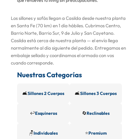
que renueves tu living sin preocupaciones.
Los sillones y sofás llegan a Casilda desde nuestra planta
en Santa Fe (70 km) en 1 día hábiles. Cubrimos Centro,
Barrio Norte, Barrio Sur, 9 de Julio y San Cayetano.
Casilda está cerca de nuestra planta — el envío llega
normalmente al día siguiente del pedido. Entregamos en
embalaje sellado y coordinamos el armado con vos
cuando corresponde.
Nuestras Categorías
🛋️
🛋️
Sillones 2 Cuerpos
Sillones 3 Cuerpos
↩️
🔄
Esquineros
Reclinables
🪑
⭐
Individuales
Premium