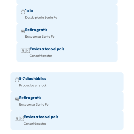
1 día
⏱️
Desde planta Santa Fe
Retiro gratis
🏪
En sucursal Santa Fe
Envíos a todo el país
🇦🇷
Consultá costos
5-7 días hábiles
⏱️
Productos en stock
Retiro gratis
🏪
En sucursal Santa Fe
Envíos a todo el país
🇦🇷
Consultá costos