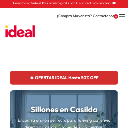
¡Enviamos a todo el País o retira gratis por tu sucursal más cercana! 🚚
¿Compra Mayorista? Contactanos
0
🔥 OFERTAS IDEAL Hasta 50% OFF
Sillones en Casilda
Encontrá el sillón perfecto para tu living con envío
directo a Casilda. Sillones de 2 y 3 cuerpos,