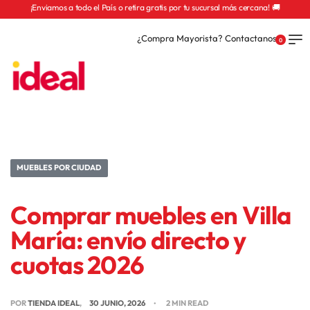
¡Enviamos a todo el País o retira gratis por tu sucursal más cercana! 🚚
¿Compra Mayorista? Contactanos
0
MUEBLES POR CIUDAD
Comprar muebles en Villa
María: envío directo y
cuotas 2026
POR
TIENDA IDEAL
30 JUNIO, 2026
2 MIN READ