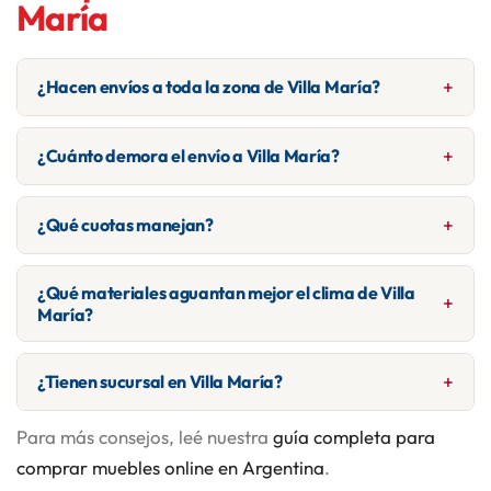
María
¿Hacen envíos a toda la zona de Villa María?
Sí. Cubrimos Centro, San Justo, Las Playas, Roque Sáenz
¿Cuánto demora el envío a Villa María?
Peña, Almirante Brown y zonas cercanas. Para
localidades más alejadas, consultanos por WhatsApp.
Entre 3-4 días hábiles para modelos en stock. Modelos
¿Qué cuotas manejan?
especiales pueden tardar 10-20 días.
Hasta 12 cuotas con todas las tarjetas y promociones
¿Qué materiales aguantan mejor el clima de Villa
bancarias rotativas. La transferencia bancaria suele
María?
tener el mejor precio.
Por el perfil estudiantil/residencial, ofrecemos opciones
¿Tienen sucursal en Villa María?
para todo tipo de espacio.
Para más consejos, leé nuestra
guía completa para
Nuestro showroom está en Santa Fe capital. Podés
consultar el catálogo online o por WhatsApp para
comprar muebles online en Argentina
.
asesoramiento personalizado.