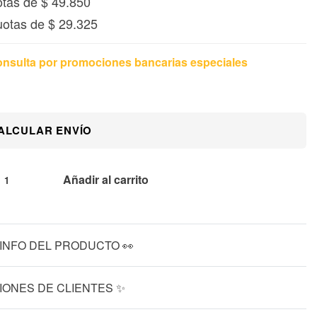
otas de
$
49.850
uotas de
$
29.325
nsulta por promociones bancarias especiales
ALCULAR ENVÍO
Añadir al carrito
INFO DEL PRODUCTO 👀
IONES DE CLIENTES ✨
VALORADO EN
0