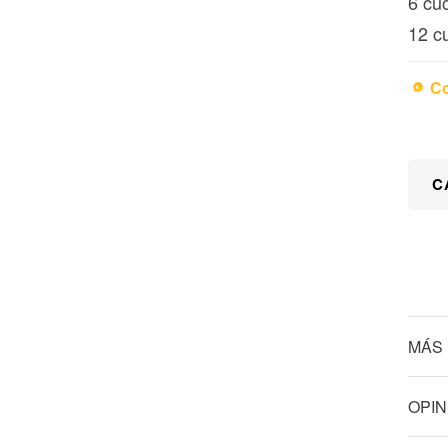
6 cu
12 c
Co
C
MÁS 
OPIN