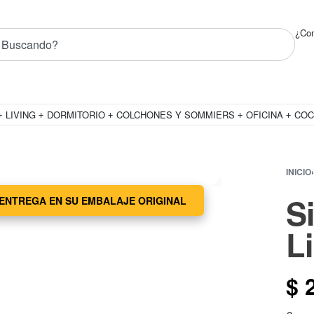
uctos! ✨
¿Com
LIVING
DORMITORIO
COLCHONES Y SOMMIERS
OFICINA
COC
INICIO
›
S
ENTREGA EN SU EMBALAJE ORIGINAL
L
$
2