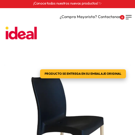
¡Conoce todos nuestros nuevos productos! ✨
¿Compra Mayorista? Contactanos
0
PRODUCTO SE ENTREGA EN SU EMBALAJE ORIGINAL