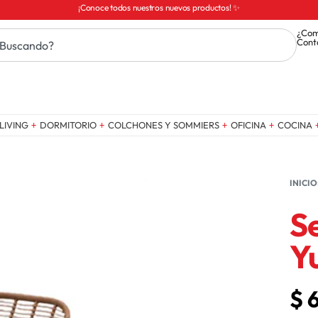
¡Conoce todos nuestros nuevos productos! ✨
¿Com
Cont
LIVING
DORMITORIO
COLCHONES Y SOMMIERS
OFICINA
COCINA
INICIO
S
Y
$
6