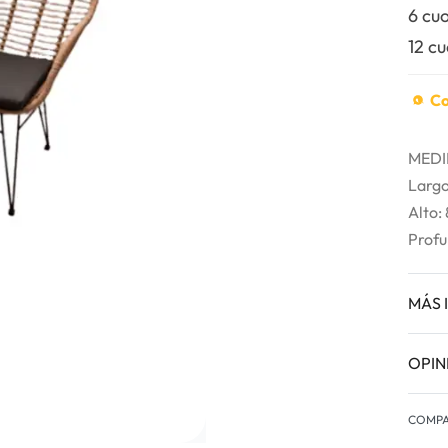
6 cu
12 c
Co
MEDI
Largo
Alto:
Profu
MÁS 
OPIN
COMPA