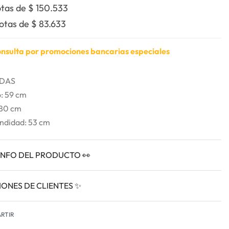
otas de
$
150.533
uotas de
$
83.633
nsulta por promociones bancarias especiales
DAS
: 59 cm
 80 cm
ndidad: 53 cm
INFO DEL PRODUCTO 👀
IONES DE CLIENTES ✨
VALORADO EN
0
RTIR