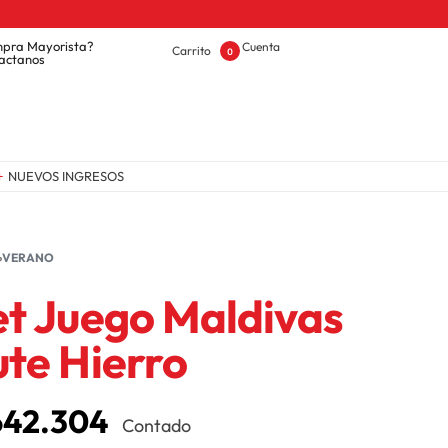
¡Enviamo
pra Mayorista?
Cuenta
Carrito
0
actanos
NUEVOS INGRESOS
OFERTAS
›
VERANO
et Juego Maldivas
ute Hierro
42.304
Contado