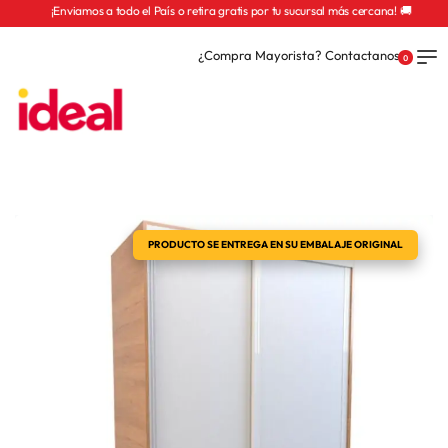
¡Enviamos a todo el País o retira gratis por tu sucursal más cercana! 🚚
¿Compra Mayorista? Contactanos
0
PRODUCTO SE ENTREGA EN SU EMBALAJE ORIGINAL