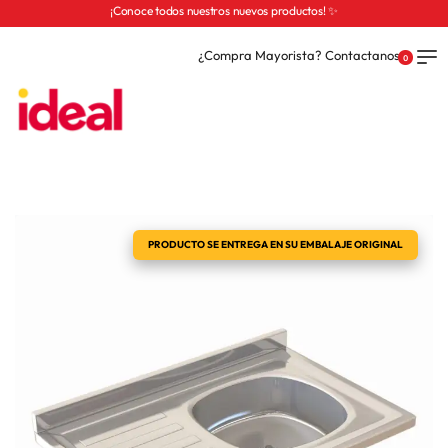
¡Conoce todos nuestros nuevos productos! ✨
¿Compra Mayorista? Contactanos
0
PRODUCTO SE ENTREGA EN SU EMBALAJE ORIGINAL