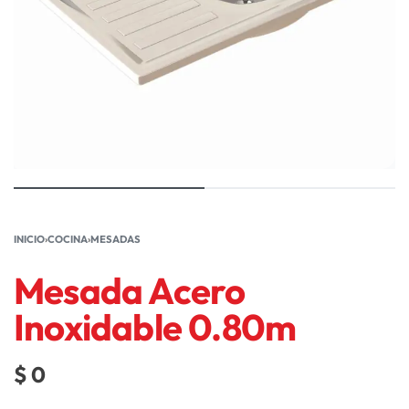
INICIO
›
COCINA
›
MESADAS
Mesada Acero
Inoxidable 0.80m
$
0