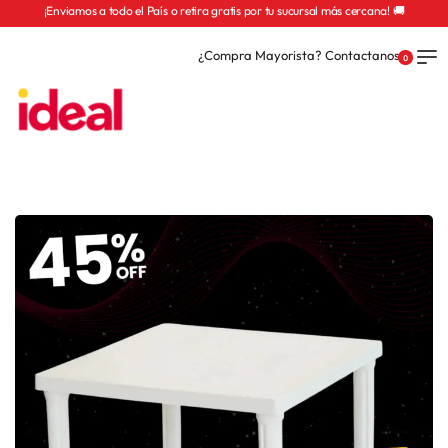
¡Enviamos a todo el País o retira gratis por tu sucursal más cercana! 🚚
¿Compra Mayorista? Contactanos
0