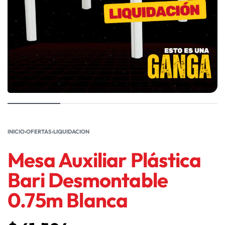
INICIO
›
OFERTAS
›
LIQUIDACION
Mesa Auxiliar Plástica
Bari Desmontable
0.75m Blanca