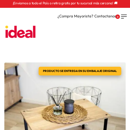
¡Enviamos a todo el País o retira gratis por tu sucursal más cercana! 🚚
¿Compra Mayorista? Contactanos
0
PRODUCTO SE ENTREGA EN SU EMBALAJE ORIGINAL