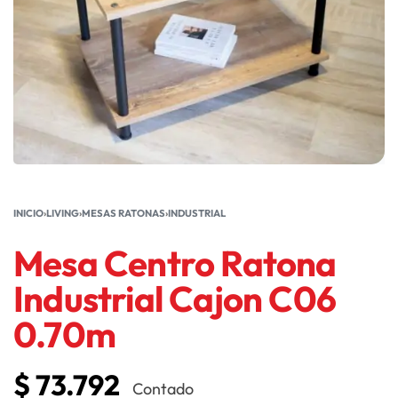
INICIO
›
LIVING
›
MESAS RATONAS
›
INDUSTRIAL
Mesa Centro Ratona
Industrial Cajon C06
0.70m
$
73.792
Contado