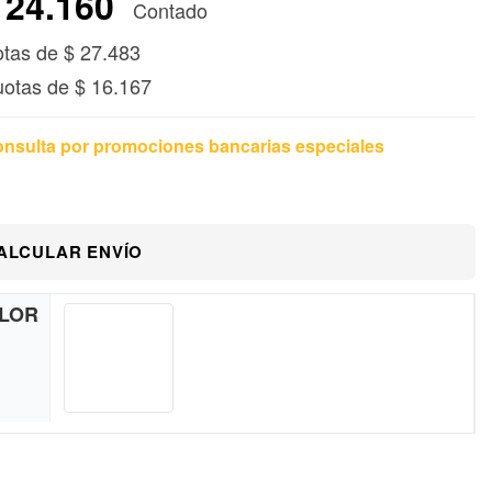
24.160
Contado
otas de
$
27.483
uotas de
$
16.167
nsulta por promociones bancarias especiales
ALCULAR ENVÍO
LOR
Blanco