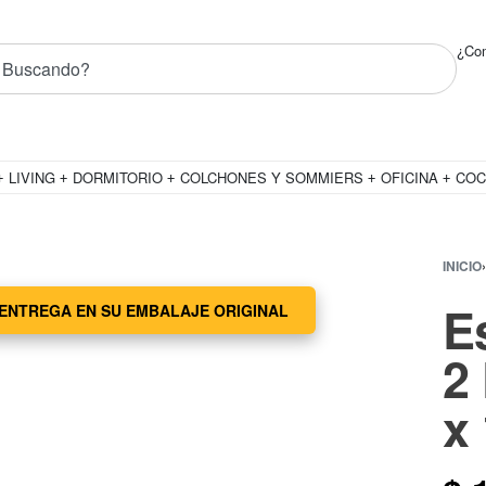
uctos! ✨
¿Com
LIVING
DORMITORIO
COLCHONES Y SOMMIERS
OFICINA
COC
INICIO
›
E
ENTREGA EN SU EMBALAJE ORIGINAL
2
x