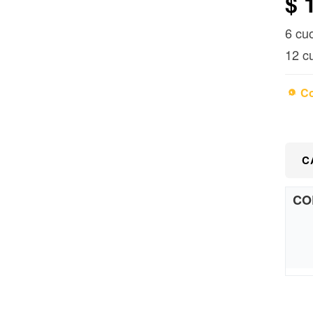
$
1
6 cu
12 c
Co
C
CO