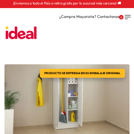
¡Enviamos a todo el País o retira gratis por tu sucursal más cercana! 🚚
¿Compra Mayorista? Contactanos
0
PRODUCTO SE ENTREGA EN SU EMBALAJE ORIGINAL