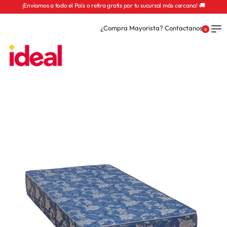
¡Enviamos a todo el País o retira gratis por tu sucursal más cercana! 🚚
¿Compra Mayorista? Contactanos
0