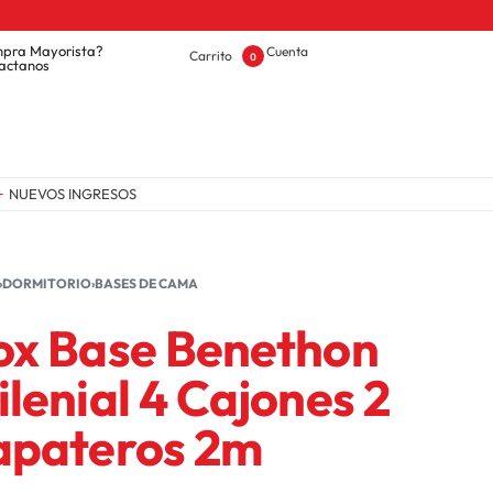
pra Mayorista?
Cuenta
Carrito
0
actanos
NUEVOS INGRESOS
OFERTAS
›
DORMITORIO
›
BASES DE CAMA
ox Base Benethon
lenial 4 Cajones 2
apateros 2m