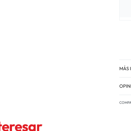
MÁS 
OPIN
COMPA
teresar