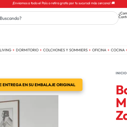
¡Enviamos a todo el País o retira gratis por tu sucursal más cercana! 🚚
¿Com
Cont
LIVING
DORMITORIO
COLCHONES Y SOMMIERS
OFICINA
COCINA
INICIO
B
 ENTREGA EN SU EMBALAJE ORIGINAL
Mi
Z