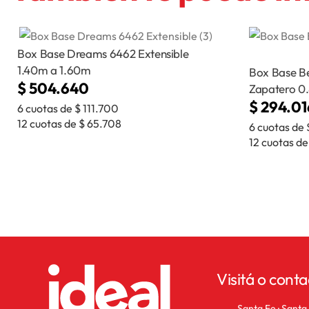
Box Base Dreams 6462 Extensible
1.40m a 1.60m
Box Base Be
$
504.640
Zapatero 0
$
294.01
6 cuotas de
$
111.700
12 cuotas de
$
65.708
6 cuotas de
12 cuotas d
Visitá o conta
Rafaela · Santa Fe
Santa Fe · Santa