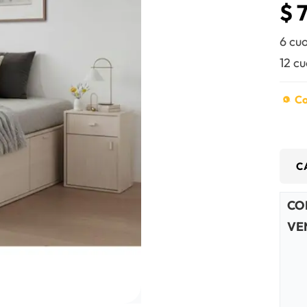
$
7
6 cu
12 c
Co
C
CO
VE