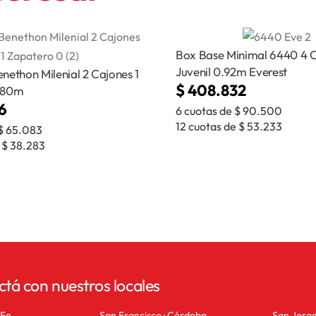
Box Base Minimal 6440 4 
Juvenil 0.92m Everest
nethon Milenial 2 Cajones 1
$
408.832
.80m
6
6 cuotas de
$
90.500
12 cuotas de
$
53.233
$
65.083
e
$
38.283
ctá con nuestros locales
 Fe
San Francisco · Córdoba
San Jorge