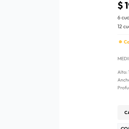
$
1
6 cu
12 c
Co
MEDI
Alto:
Anch
Profu
C
CO