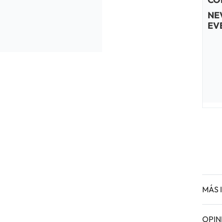
NE
EV
MÁS 
OPIN