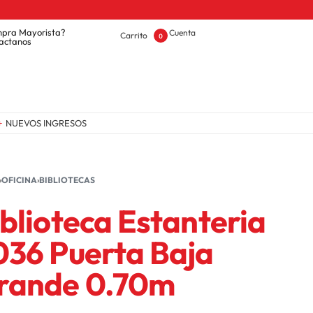
pra Mayorista?
Cuenta
Carrito
0
actanos
NUEVOS INGRESOS
OFERTAS
›
OFICINA
›
BIBLIOTECAS
blioteca Estanteria
036 Puerta Baja
rande 0.70m