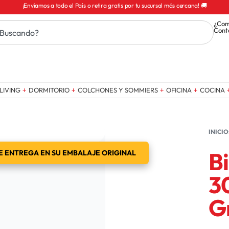
¡Enviamos a todo el País o retira gratis por tu sucursal más cercana! 🚚
¿Com
Cont
LIVING
DORMITORIO
COLCHONES Y SOMMIERS
OFICINA
COCINA
INICIO
Bi
 ENTREGA EN SU EMBALAJE ORIGINAL
3
G