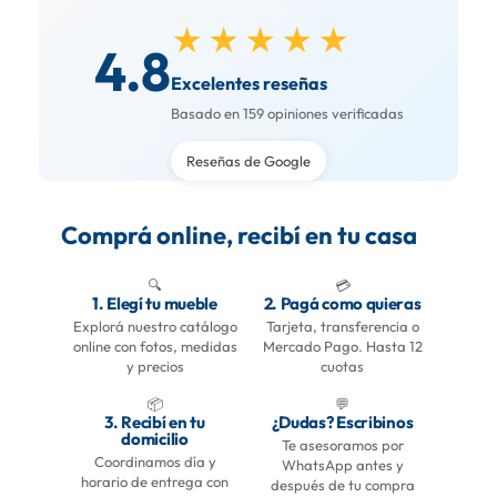
★★★★★
4.8
Excelentes reseñas
Basado en 159 opiniones verificadas
Reseñas de Google
Comprá online, recibí en tu casa
🔍
💳
1. Elegí tu mueble
2. Pagá como quieras
Explorá nuestro catálogo
Tarjeta, transferencia o
online con fotos, medidas
Mercado Pago. Hasta 12
y precios
cuotas
📦
💬
3. Recibí en tu
¿Dudas? Escribinos
domicilio
Te asesoramos por
Coordinamos día y
WhatsApp antes y
horario de entrega con
después de tu compra