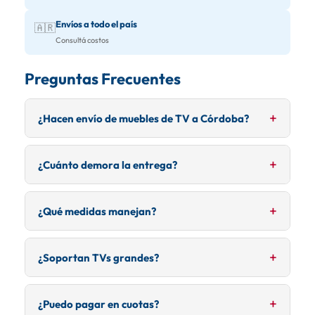
Envíos a todo el país
🇦🇷
Consultá costos
Preguntas Frecuentes
¿Hacen envío de muebles de TV a Córdoba?
Sí, enviamos bahiuts, racks y mesas para TV a
¿Cuánto demora la entrega?
Córdoba. Manejamos modelos para todo tipo de
espacio.
Los muebles de TV en stock se entregan en 4-6 días.
¿Qué medidas manejan?
Modelos especiales pueden tardar entre 10 y 20 días.
Trabajamos modelos hasta 1.50m y más de 1.50m.
¿Soportan TVs grandes?
Para TVs de 55 a 65 pulgadas funcionan bien los
bahiuts de 1.80m+.
Sí, todos nuestros bahiuts y racks están dimensionados
¿Puedo pagar en cuotas?
para TVs modernas de 55, 65 y 75 pulgadas. Consultá