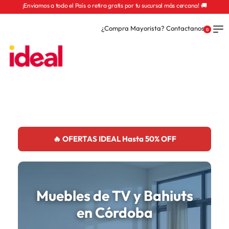
¡Enviamos a todo el País o retira gratis por tu sucursal más cercana! 🚚
¿Compra Mayorista? Contactanos
0
🔥 OFERTAS IDEAL Hasta 50% OFF
Muebles de TV y Bahiuts
en Córdoba