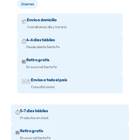
Güemes
Envío a domicilio
📦
Coordinamos día y horario
4-6 días hábiles
⏱️
Desde planta Santa Fe
Retiro gratis
🏪
En sucursal Santa Fe
Envíos a todo el país
🇦🇷
Consultá costos
5-7 días hábiles
⏱️
Productos en stock
Retiro gratis
🏪
En sucursal Santa Fe