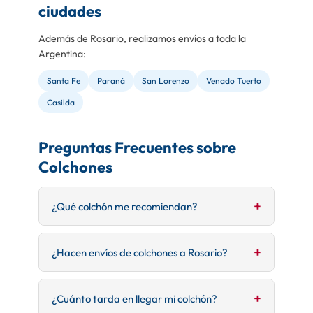
ciudades
Además de Rosario, realizamos envíos a toda la
Argentina:
Santa Fe
Paraná
San Lorenzo
Venado Tuerto
Casilda
Preguntas Frecuentes sobre
Colchones
¿Qué colchón me recomiendan?
Depende de tus preferencias. Para mayor
¿Hacen envíos de colchones a Rosario?
firmeza recomendamos resortes, para
suavidad espuma de alta densidad, y para
problemas de espalda los viscoelásticos.
Sí, enviamos colchones a toda la ciudad de
¿Cuánto tarda en llegar mi colchón?
Venado Tuerto y alrededores. El colchón llega