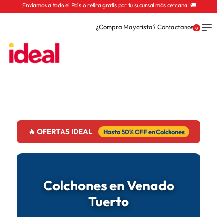
¡Enviamos a todo el País o retira gratis por tu sucursal más cercana! 🚚
¿Compra Mayorista? Contactanos
0
🔥 OFERTAS IDEAL
Hasta 50% OFF en Colchones
Colchones en Venado
Tuerto