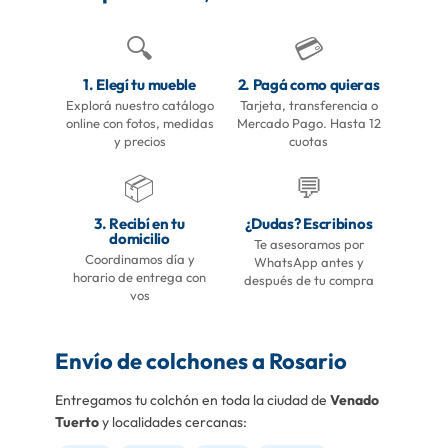
🔍
💳
1. Elegí tu mueble
2. Pagá como quieras
Explorá nuestro catálogo
Tarjeta, transferencia o
online con fotos, medidas
Mercado Pago. Hasta 12
y precios
cuotas
📦
💬
3. Recibí en tu
¿Dudas? Escribinos
domicilio
Te asesoramos por
Coordinamos día y
WhatsApp antes y
horario de entrega con
después de tu compra
vos
Envío de colchones a Rosario
Entregamos tu colchón en toda la ciudad de
Venado
Tuerto
y localidades cercanas: