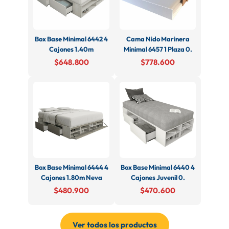
Box Base Minimal 6442 4
Cama Nido Marinera
Cajones 1.40m
Minimal 6457 1 Plaza 0.
$648.800
$778.600
Box Base Minimal 6444 4
Box Base Minimal 6440 4
Cajones 1.80m Neva
Cajones Juvenil 0.
$480.900
$470.600
Ver todos los productos