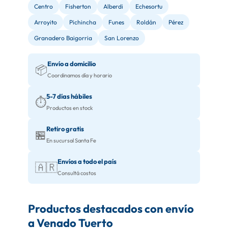
Centro
Fisherton
Alberdi
Echesortu
Arroyito
Pichincha
Funes
Roldán
Pérez
Granadero Baigorria
San Lorenzo
Envío a domicilio
📦
Coordinamos día y horario
5-7 días hábiles
⏱️
Productos en stock
Retiro gratis
🏪
En sucursal Santa Fe
Envíos a todo el país
🇦🇷
Consultá costos
Productos destacados con envío
a Venado Tuerto