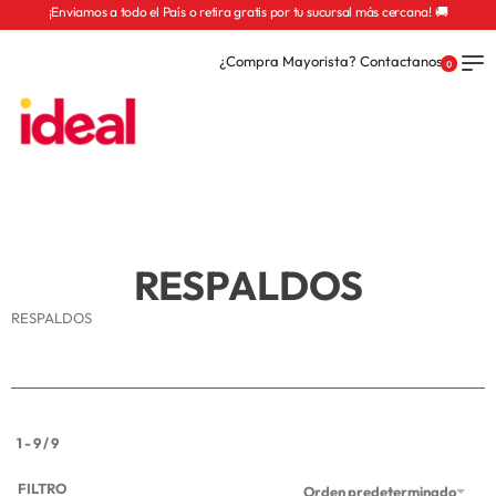
¡Enviamos a todo el País o retira gratis por tu sucursal más cercana! 🚚
¿Compra Mayorista? Contactanos
0
RESPALDOS
RESPALDOS
1
-
9
/
9
FILTRO
Orden predeterminado