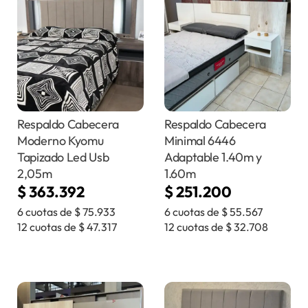
Respaldo Cabecera
Respaldo Cabecera
Moderno Kyomu
Minimal 6446
Tapizado Led Usb
Adaptable 1.40m y
2,05m
1.60m
$
363.392
$
251.200
6 cuotas de
$
75.933
6 cuotas de
$
55.567
12 cuotas de
$
47.317
12 cuotas de
$
32.708