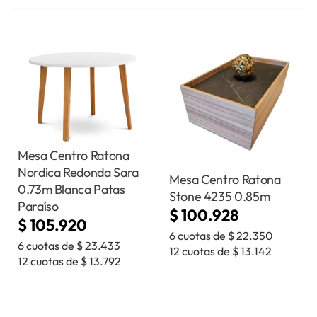
Mesa Centro Ratona
Nordica Redonda Sara
Mesa Centro Ratona
0.73m Blanca Patas
Stone 4235 0.85m
Paraíso
$
100.928
$
105.920
6 cuotas de
$
22.350
6 cuotas de
$
23.433
12 cuotas de
$
13.142
12 cuotas de
$
13.792