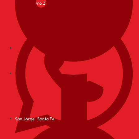
San Jerónimo 2323
San Jorge · Santa Fe