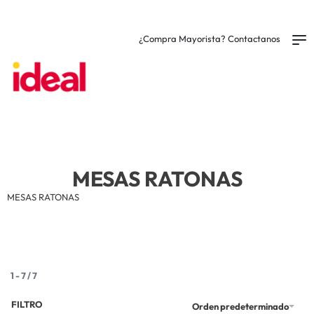
¡Enviamos a todo el País o retira gratis por tu sucursal más cercana! 🚚
¿Compra Mayorista? Contactanos
0
MESAS RATONAS
MESAS RATONAS
1
-
7
/
7
FILTRO
Orden predeterminado