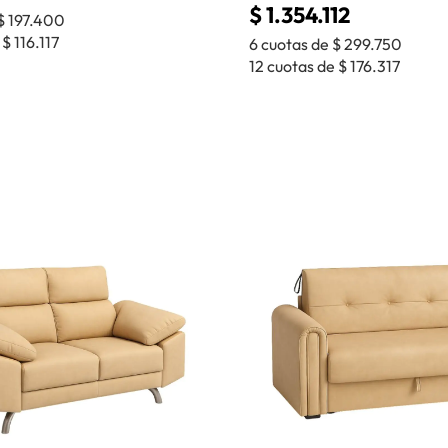
$
1.354.112
$
197.400
e
$
116.117
6 cuotas de
$
299.750
12 cuotas de
$
176.317