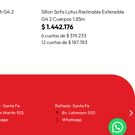
h G4 2
Sillon Sofa Lotus Reclinable Extensible
G4 2 Cuerpos 1.85m
$
1.442.176
6 cuotas de
$
319.233
12 cuotas de
$
187.783
 · Santa Fe
Rafaela · Santa Fe
San
n Martín 925
Bv. Lehmann 530
sapp
Whatsapp