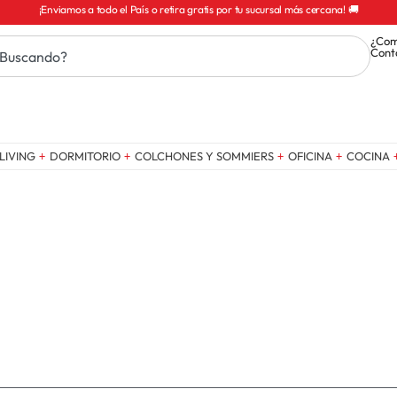
¡Enviamos a todo el País o retira gratis por tu sucursal más cercana! 🚚
¿Com
Cont
LIVING
DORMITORIO
COLCHONES Y SOMMIERS
OFICINA
COCINA