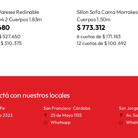
Varesse Reclinable
Sillon Sofa Cama Marrakes
G4 2 Cuerpos 1.83m
Cuerpos 1.50m
680
$
773.312
$
527.650
6 cuotas de
$
171.183
e
$
310.375
12 cuotas de
$
100.692
ctá con nuestros locales
 Fe
San Francisco · Córdoba
San Jorge
o 2323
25 de Mayo 1155
Av. Sa
Whatsapp
What