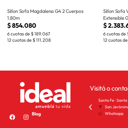
Sillon Sofa Magdalena G4 2 Cuerpos
Sillon Sofa 
1.80m
Extensible 
$
854.080
$
2.383.
6 cuotas de
$
189.067
6 cuotas de
12 cuotas de
$
111.208
12 cuotas d
Visitá o conta
Rafaela · Santa Fe
Santa Fe · Santa
Bv. Lehmann 530
San Jerónim
Whatsapp
Whatsapp
Blog