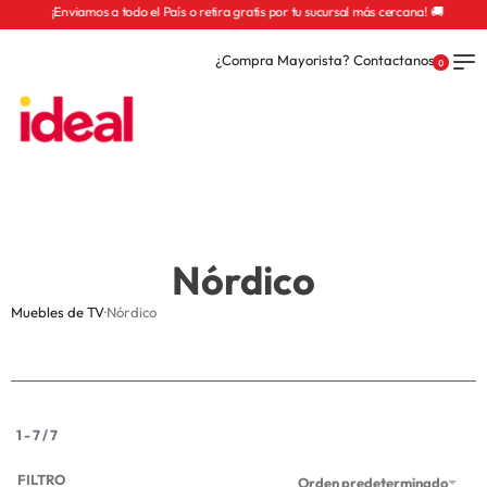
¡Enviamos a todo el País o retira gratis por tu sucursal más cercana! 🚚
¿Compra Mayorista? Contactanos
0
Nórdico
Muebles de TV
·
Nórdico
1
-
7
/
7
FILTRO
Orden predeterminado